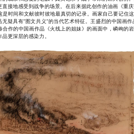
更直接地感受到战争的场景。在后来据
此创作的
油画《重庆
这是时间和文献彼时彼地最真切的记录。画家自己要记住
无疑具有“图文共义”的当代艺术特征。王盛烈
的
中
国画作
春
合作的
中
国画作品《火线上的姐妹》的画面中，嶙峋的
作品更深层的感染力。