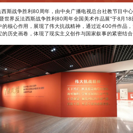
反法西斯战争胜利80周年，由中央广播电视总台社教节目中
暨世界反法西斯战争胜利80周年全国美术作品展”
于
8月
18
中的核心作用，展现了伟大抗战精神，通过
近
400
件作品，
宏
的历史画卷，体现了现实主义创作与国家叙事的紧密结合