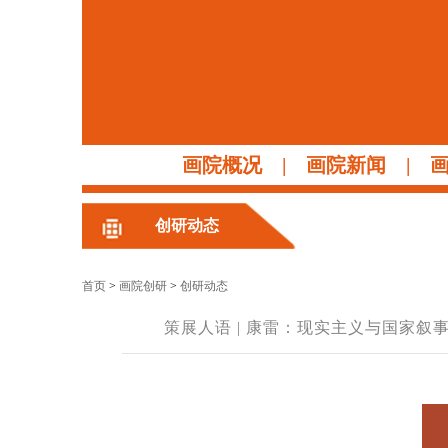
画院概况
|
画院新闻
|
创研动态
首页
>
画院创研
>
创研动态
策展人语 | 康雷：现实主义与国家