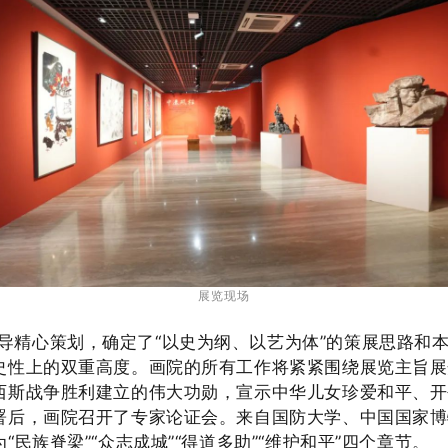
展览现场
导精心策划，确定了
“
以史为纲、以艺为体
”
的策展思路和
史性上的双重高度。画院的所有工作将紧紧围绕展览主旨展
西斯战争胜利建立的伟大功勋，宣示中华儿女珍爱和平、开
署后，画院召开了专家论证会。来自国防大学、中国国家博
为
“民族脊梁”“众志成城”
“得道多助”
“维护和平”四个章节。