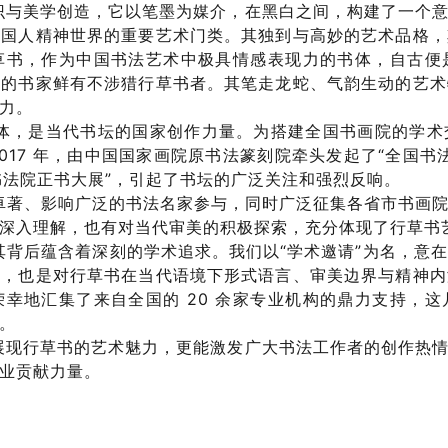
识与美学创造，它以笔墨为媒介，在黑白之间，构建了一个
中国人精神世界的重要艺术门类。其独到与高妙的艺术品格，
草书，作为中国书法艺术中极具情感表现力的书体，自古便
天的书家鲜有不涉猎行草书者。其笔走龙蛇、气韵生动的艺术
力。
体，是当代书坛的国家创作力量。为搭建全国书画院的学术
017 年，由中国国家画院原书法篆刻院牵头发起了“全国书
书法院正书大展”，引起了书坛的广泛关注和强烈反响。
著、影响广泛的书法名家参与，同时广泛征集各省市书画院书
深入理解，也有对当代审美的积极探索，充分体现了行草书
其背后蕴含着深刻的学术追求。我们以“学术邀请”为名，意
敬，也是对行草书在当代语境下形式语言、审美边界与精神内
幸地汇集了来自全国的 20 余家专业机构的鼎力支持，
。
展现行草书的艺术魅力，更能激发广大书法工作者的创作热
业贡献力量。